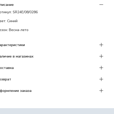
писание
ртикул: SR24E/08/0286
вет: Синий
езон: Весна-лето
арактеристики
аличие в магазинах
оставка
озврат
формление заказа