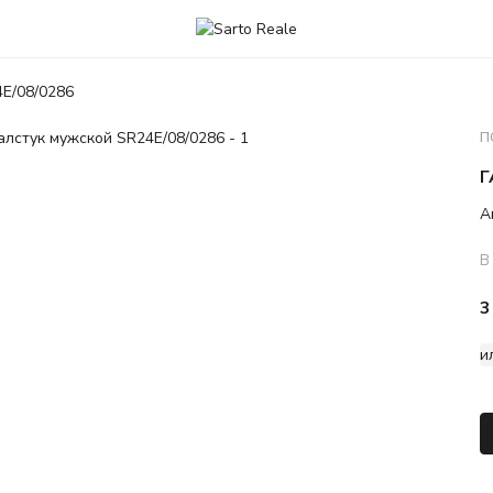
4E/08/0286
П
Г
А
В
3
и