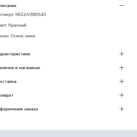
писание
ртикул: SR22A/38/0143
вет: Красный
езон: Осень-зима
арактеристики
аличие в магазинах
оставка
озврат
формление заказа