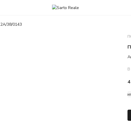
2A/38/0143
П
П
А
В
4
и