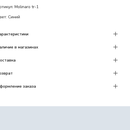
ртикул: Molinaro tr-1
вет: Синий
арактеристики
аличие в магазинах
оставка
озврат
формление заказа