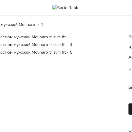
мужской Molinaro tr-1
П
К
А
В
и
О