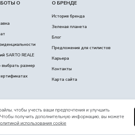
АБОТЫ О
О БРЕНДЕ
История бренда
тавка
Зеленая планета
рат
Блог
фиденциальности
Предложения для стилистов
гий SARTO REALE
Карьера
о выбрать размер
Контакты
сертификатах
Карта сайта
файлы, чтобы учесть ваши предпочтения и улучшить
. Чтобы получить дополнительную информацию, вы можете
олитикой использования cookie
2508100468223, ИНН 502503564995, г.Москва