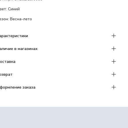
вет: Синий
езон: Весна-лето
арактеристики
аличие в магазинах
оставка
озврат
формление заказа