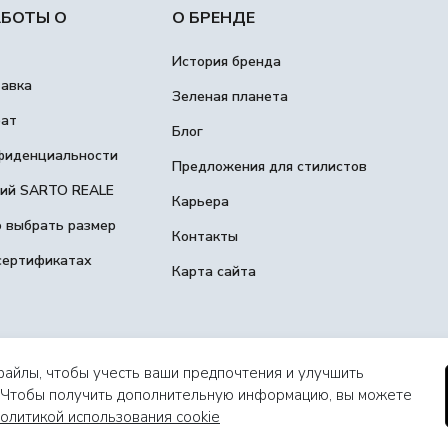
АБОТЫ О
О БРЕНДЕ
История бренда
тавка
Зеленая планета
рат
Блог
фиденциальности
Предложения для стилистов
гий SARTO REALE
Карьера
о выбрать размер
Контакты
сертификатах
Карта сайта
файлы, чтобы учесть ваши предпочтения и улучшить
. Чтобы получить дополнительную информацию, вы можете
олитикой использования cookie
2508100468223, ИНН 502503564995, г.Москва