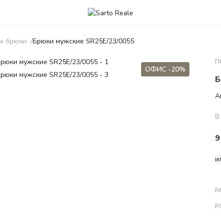
е брюки
Брюки мужские SR25E/23/0055
П
ОФИС -20%
Б
А
В
9
и
Р
Р