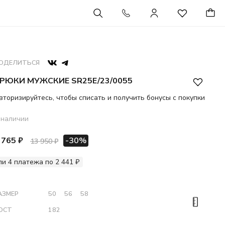
ОДЕЛИТЬСЯ
РЮКИ МУЖСКИЕ SR25E/23/0055
вторизируйтесь, чтобы списать и получить бонусы с покупки
 наличии
 765 ₽
-30%
13 950 ₽
ли 4 платежа по 2 441 ₽
АЗМЕР
50
56
58
ОСТ
182