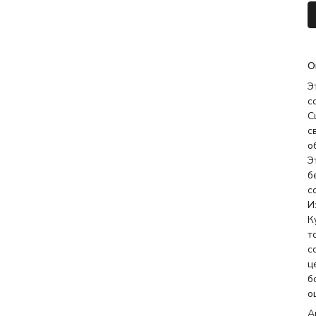
О
Э
с
С
с
о
Э
б
с
И
К
т
с
ц
б
о
А