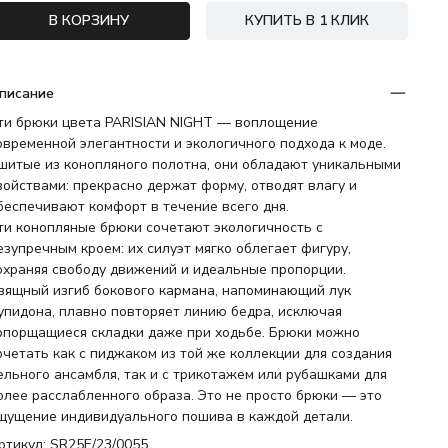
В КОРЗИНУ
КУПИТЬ В 1 КЛИК
писание
ти брюки цвета PARISIAN NIGHT — воплощение
овременной элегантности и экологичного подхода к моде.
шитые из конопляного полотна, они обладают уникальными
войствами: прекрасно держат форму, отводят влагу и
беспечивают комфорт в течение всего дня.
ти конопляные брюки сочетают экологичность с
езупречным кроем: их силуэт мягко облегает фигуру,
охраняя свободу движений и идеальные пропорции.
зящный изгиб бокового кармана, напоминающий лук
упидона, плавно повторяет линию бедра, исключая
опорщащиеся складки даже при ходьбе. Брюки можно
очетать как с пиджаком из той же коллекции для создания
ельного ансамбля, так и с трикотажем или рубашками для
олее расслабленного образа. Это не просто брюки — это
щущение индивидуального пошива в каждой детали.
ртикул: SR25E/23/0055