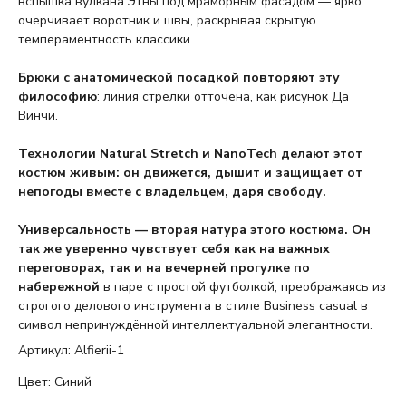
вспышка вулкана Этны под мраморным фасадом — ярко
очерчивает воротник и швы, раскрывая скрытую
темпераментность классики.
Брюки с анатомической посадкой повторяют эту
философию
: линия стрелки отточена, как рисунок Да
Винчи.
Технологии Natural Stretch и NanoTech делают этот
костюм живым: он движется, дышит и защищает от
непогоды вместе с владельцем, даря свободу.
Универсальность — вторая натура этого костюма. Он
так же уверенно чувствует себя как на важных
переговорах, так и на вечерней прогулке по
набережной
в паре с простой футболкой, преображаясь из
строгого делового инструмента в стиле Business casual в
символ непринуждённой интеллектуальной элегантности.
Артикул: Alfierii-1
Цвет: Синий