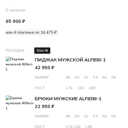
В наличии
65 900 ₽
или 4 платежа по 16 475 ₽
ПОСАДКА
Slim fit
ПИДЖАК МУЖСКОЙ ALFIERI-1
42 950 ₽
РАЗМЕР
48
50
52
54
56
58
РОСТ
176
182
188
БРЮКИ МУЖСКИЕ ALFIERII-1
22 950 ₽
РАЗМЕР
48
50
52
54
56
58
РОСТ
176-182
188