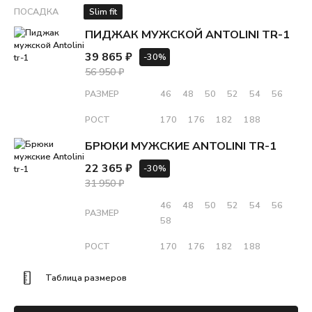
ПОСАДКА
Slim fit
ПИДЖАК МУЖСКОЙ ANTOLINI TR-1
39 865 ₽
-30%
56 950 ₽
РАЗМЕР
46
48
50
52
54
56
РОСТ
170
176
182
188
БРЮКИ МУЖСКИЕ ANTOLINI TR-1
22 365 ₽
-30%
31 950 ₽
46
48
50
52
54
56
РАЗМЕР
58
РОСТ
170
176
182
188
Таблица размеров