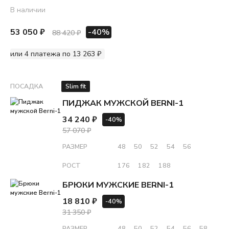
В наличии
53 050 ₽
-40%
88 420 ₽
или 4 платежа по 13 263 ₽
ПОСАДКА
Slim fit
ПИДЖАК МУЖСКОЙ BERNI-1
34 240 ₽
-40%
57 070 ₽
РАЗМЕР
48
50
52
54
56
РОСТ
176
182
188
БРЮКИ МУЖСКИЕ BERNI-1
18 810 ₽
-40%
31 350 ₽
РАЗМЕР
48
50
52
54
56
58