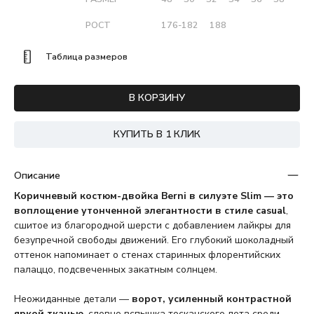
РОСТ
176-182
188
Таблица размеров
В КОРЗИНУ
КУПИТЬ В 1 КЛИК
Описание
Коричневый костюм-двойка Berni в силуэте Slim — это
воплощение утонченной элегантности в стиле casual
,
сшитое из благородной шерсти с добавлением лайкры для
безупречной свободы движений. Его глубокий шоколадный
оттенок напоминает о стенах старинных флорентийских
палаццо, подсвеченных закатным солнцем.
Неожиданные детали —
ворот, усиленный контрастной
яркой тканью
, словно вспышка тосканского лета среди