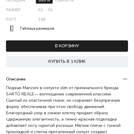
ПОСАДКА
Slim fit
Comfort fit
РАЗМЕР
52
56
РОСТ
188
Таблица размеров
В КОРЗИНУ
КУПИТЬ В 1 КЛИК
Описание
Пиджак Manzoni в силуэте slim от премиального бренда
SARTO REALE— воплощение современной классики.
Сшитый из эластичной ткани, он сохраняет безупречную
форму, обеспечивая при этом свободу движений.
Благородный узор в синюю клетку придает образу
сдержанную элегантность, а темно-красная подкладка
добавляет ноту скрытой роскоши. Мягкие плечи с тонкой
прокладкой и слегка приталенный силуэт создают