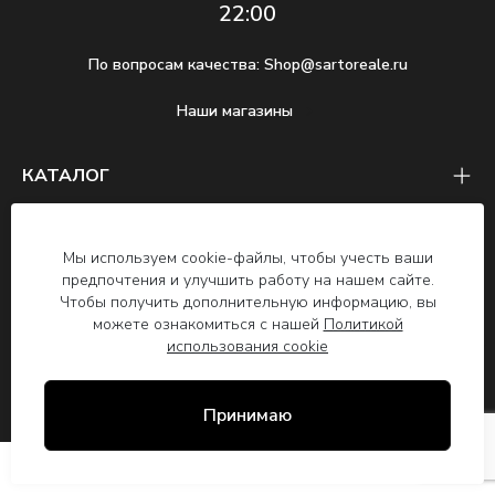
22:00
По вопросам качества:
Shop@sartoreale.ru
Наши магазины
КАТАЛОГ
СЛУЖБА ЗАБОТЫ О КЛИЕНТАХ
Мы используем cookie-файлы, чтобы учесть ваши
О БРЕНДЕ
предпочтения и улучшить работу на нашем сайте.
Чтобы получить дополнительную информацию, вы
можете ознакомиться с нашей
Политикой
2026 © SARTO REALE ООО ИП Чупов
использования cookie
М. А., ОГРНИП 322508100468223,
ИНН 502503564995, г.Москва
Принимаю