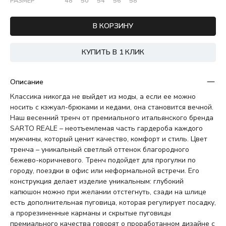
РАЗМЕР
48
50
54
56
58
В КОРЗИНУ
КУПИТЬ В 1 КЛИК
Описание
Классика никогда не выйдет из моды, а если ее можно
носить с кэжуал-брюками и кедами, она становится вечной.
Наш весенний тренч от премиального итальянского бренда
SARTO REALE – неотъемлемая часть гардероба каждого
мужчины, который ценит качество, комфорт и стиль. Цвет
тренча – уникальный светлый оттенок благородного
бежево-коричневого. Тренч подойдет для прогулки по
городу, поездки в офис или неформальной встречи. Его
конструкция делает изделие уникальным: глубокий
капюшон можно при желании отстегнуть, сзади на шлице
есть дополнительная пуговица, которая регулирует посадку,
а прорезиненные карманы и скрытые пуговицы
премиального качества говорят о проработанном дизайне с