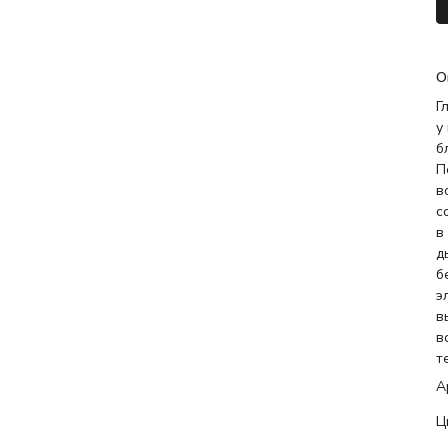
О
Г
у
б
П
в
с
в
д
б
э
в
в
т
А
Ц