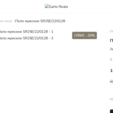
ие поло
Поло мужское SR25E/22/0128
П
ОФИС -20%
П
А
В
1
и
Р