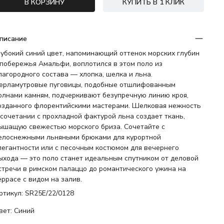
В КОРЗИНУ
КУПИТЬ В 1 КЛИК
писание
лубокий синий цвет, напоминающий оттенок морских глубин
 побережья Амальфи, воплотился в этом поло из
лагородного состава — хлопка, шелка и льна.
ерламутровые пуговицы, подобные отшлифованным
олнами камням, подчеркивают безупречную линию кроя,
озданного флорентийскими мастерами. Шелковая нежность
 сочетании с прохладной фактурой льна создает ткань,
ышащую свежестью морского бриза. Сочетайте с
елоснежными льняными брюками для курортной
легантности или с песочным костюмом для вечернего
ыхода — это поло станет идеальным спутником от деловой
стречи в римском палаццо до романтического ужина на
еррасе с видом на залив.
ртикул: SR25E/22/0128
вет: Синий