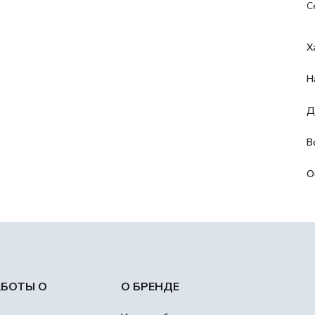
С
Х
Н
Д
В
О
АБОТЫ О
О БРЕНДЕ