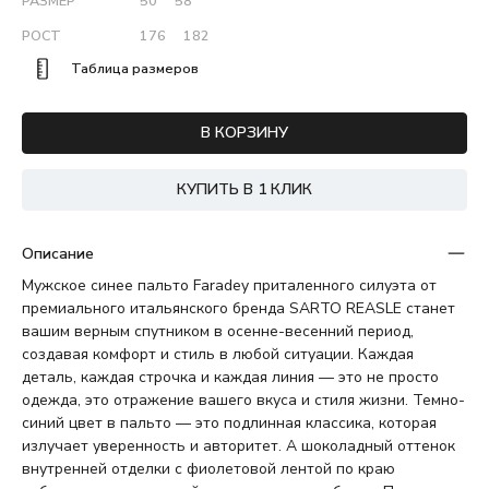
РАЗМЕР
50
58
РОСТ
176
182
Таблица размеров
В КОРЗИНУ
КУПИТЬ В 1 КЛИК
Описание
Мужское синее пальто Faradey приталенного силуэта от
премиального итальянского бренда SARTO REASLE станет
вашим верным спутником в осенне-весенний период,
создавая комфорт и стиль в любой ситуации. Каждая
деталь, каждая строчка и каждая линия — это не просто
одежда, это отражение вашего вкуса и стиля жизни. Темно-
синий цвет в пальто — это подлинная классика, которая
излучает уверенность и авторитет. А шоколадный оттенок
внутренней отделки с фиолетовой лентой по краю