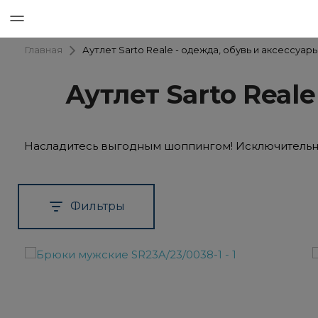
Аутлет Sarto Reale - одежда, обувь и аксессуар
Главная
Аутлет Sarto Real
Насладитесь выгодным шоппингом! Исключительные
Фильтры