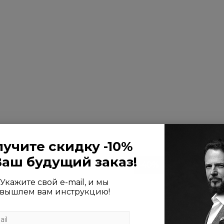
Джинсы мужские SR24A/17/0036
Пол
учите скидку -10%
Ваш будущий заказ!
14 100 ₽
23 500 ₽
-40%
Укажите свой e-mail, и мы
4 платежа по 3 525 ₽
вышлем вам инструкцию!