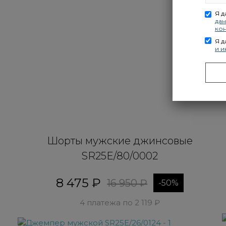
Я 
да
ко
Я 
и 
Шорты мужские джинсовые
SR25E/80/0002
8 475 ₽
16 950 ₽
-50%
4 платежа по 2 119 ₽