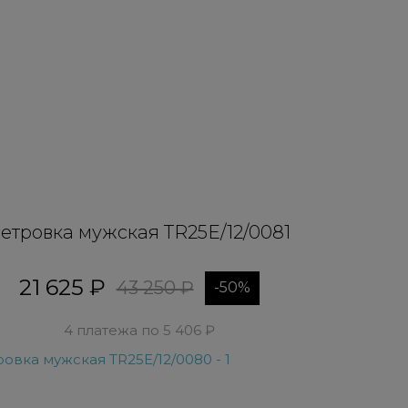
етровка мужская TR25E/12/0081
21 625 ₽
43 250 ₽
-50%
4 платежа по 5 406 ₽