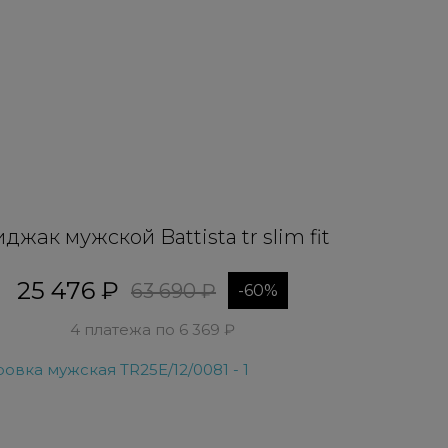
джак мужской Battista tr slim fit
25 476 ₽
63 690 ₽
-60%
4 платежа по 6 369 ₽