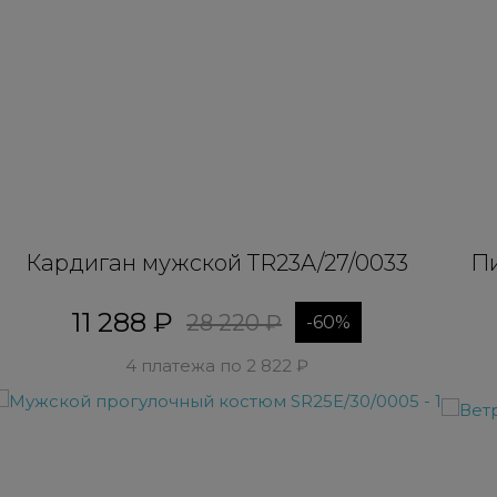
Кардиган мужской TR23A/27/0033
Пи
11 288 ₽
28 220 ₽
-60%
4 платежа по 2 822 ₽