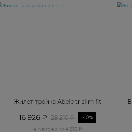
Жилет-тройка Abele tr slim fit
В
16 926 ₽
28 210 ₽
-40%
4 платежа по 4 232 ₽