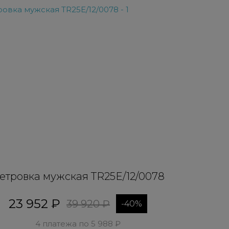
етровка мужская TR25E/12/0078
23 952 ₽
39 920 ₽
-40%
4 платежа по 5 988 ₽