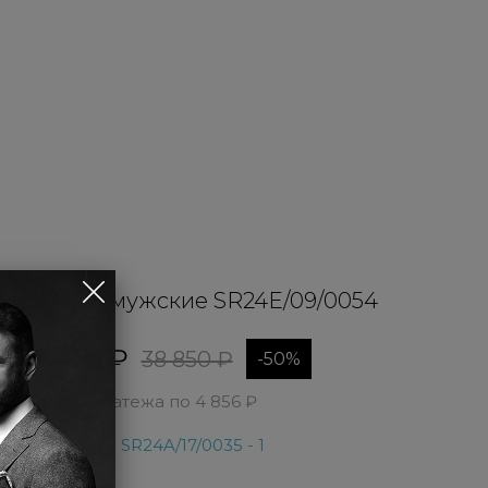
уботинки мужские SR24E/09/0054
19 425 ₽
38 850 ₽
-50%
4 платежа по 4 856 ₽