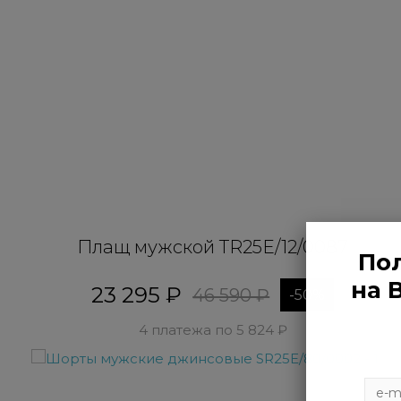
Плащ мужской TR25E/12/0087
Пол
на 
23 295 ₽
46 590 ₽
-50%
4 платежа по 5 824 ₽