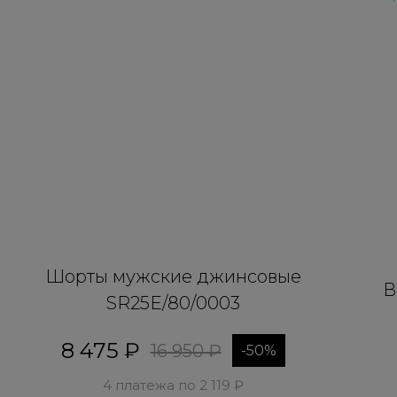
Шорты мужские джинсовые
В
SR25E/80/0003
8 475 ₽
16 950 ₽
-50%
4 платежа по 2 119 ₽