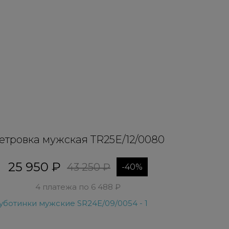
етровка мужская TR25E/12/0080
25 950 ₽
43 250 ₽
-40%
4 платежа по 6 488 ₽