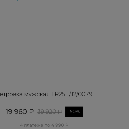
етровка мужская TR25E/12/0079
19 960 ₽
39 920 ₽
-50%
4 платежа по 4 990 ₽