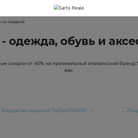
ы со скидкой
e - одежда, обувь и акс
 скидки от 40% на премиальный итальянский бренд S
вас.