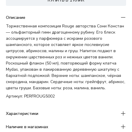
КУПИТЬ В 1 КЛИК
Описание
Торжественная композиция Rouge авторства Сони Констан
— ольфакторный гимн драгоценному рубину. Его блеск
ассоциируется у парфюмера с искрами розового
шампанского, которое оставляет яркое послевкусие
цитрусов, абрикосов, малины и груш. Напиток подают в
окружении царственных роз и нежных цветов ванили.
Роскошный флакон (50 мл), повторяющий форму клатча
Mydas, упакован в лакированную деревянную шкатулку с
бархатной подложкой. Верхние ноты: шампанское, чёрная
смородина, мандарин. Сердечные ноты: грейпфрут, абрикос,
цветы груши. Базовые ноты: роза, малина, ваниль.
Артикул: PERFROUG5002
Характеристики
Наличие в магазинах