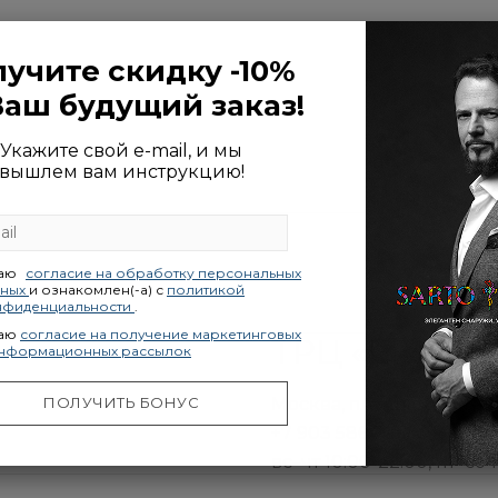
учите скидку -10%
Ваш будущий заказ!
Укажите свой e-mail, и мы
вышлем вам инструкцию!
даю
согласие на обработку персональных
нных
и ознакомлен(-а) с
политикой
нфиденциальности
.
даю
согласие на получение маркетинговых
ТРЦ «ЕВРО
информационных рассылок
ПОЛУЧИТЬ БОНУС
Москва, площадь Киевско
+7 903 586 79 06
вс–чт 10:00-22:00, пт–сб 