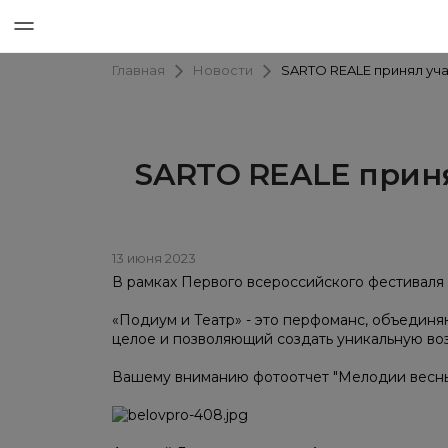
Новости
SARTO REALE принял уч
Главная
SARTO REALE приня
13 июня 2023
В рамках Первого всероссийского фестиваля
«Подиум и Театр» - это перфоманс, объединяю
целое и позволяющий создать уникальную воз
Вашему вниманию фотоотчет "Мелодии весны