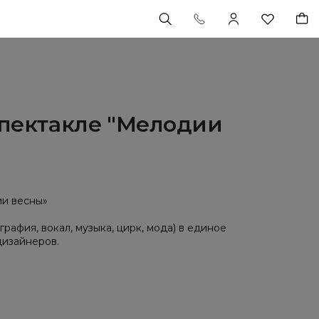
спектакле "Мелодии
ии весны»
рафия, вокал, музыка, цирк, мода) в единое
дизайнеров.