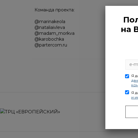
Команда проекта:
Пол
@marinakeola
на 
@nataliaivleva
@madam_morkva
@karobochka
@partercom.ru
Я 
да
ко
Я 
и 