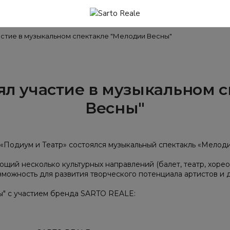
астие в музыкальном спектакле "Мелодии Весны"
л участие в музыкальном 
Весны"
 «Подиум и Театр» состоялся музыкальный спектакль «Мелод
щий несколько культурных направлений (балет, театр, хореог
можность для развития творческого потенциала артистов и 
" с участием бренда SARTO REALE: