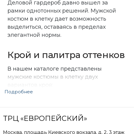
Деловой гардероб давно вышел за
рамки однотонных решений. Мужской
костюм в клетку дает возможность
выделиться, оставаясь в пределах
элегантной нормы.
Крой и палитра оттенков
В нашем каталоге представлены
мужские костюмы в клетку двух
вариантов кроя:
Подробнее
Slim fit — приталенный силуэт, мягкая линия
плеч, идеальная посадка пиджака и
зауженные к низу брюки. Подчеркивает
силуэт, подходит для формальных встреч и
ТРЦ «ЕВРОПЕЙСКИЙ»
офиса.
Comfort fit — более свободная посадка, мягкая
Москва, площадь Киевского вокзала, д. 2, 3 этаж