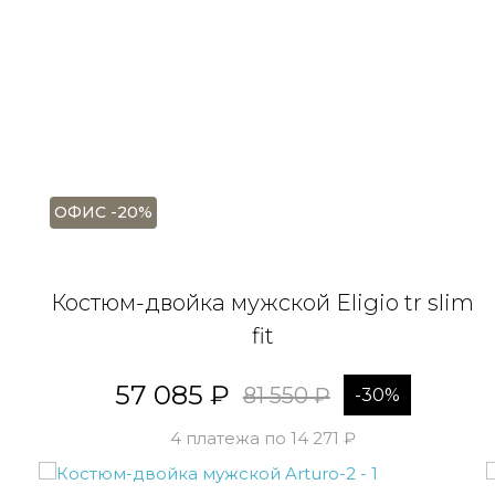
Я 
да
ко
Я 
и 
ОФИС -20%
Костюм-двойка мужской Eligio tr slim
fit
57 085 ₽
81 550 ₽
-30%
4 платежа по 14 271 ₽