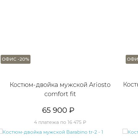
даю
согласие на обработку персональных
нных
и ознакомлен(-а) с
политикой
нфиденциальности
.
даю
согласие на получение маркетинговых
информационных рассылок
ПОЛУЧИТЬ БОНУС
ОФИ
ОФИС -20%
Кост
Костюм-двойка мужской Ariosto
comfort fit
65 900 ₽
4 платежа по 16 475 ₽