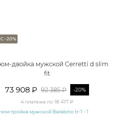
С -20%
юм-двойка мужской Cerretti d slim
fit
73 908 ₽
92 385 ₽
-20%
4 платежа по 18 477 ₽