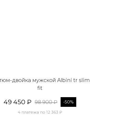
тюм-двойка мужской Albini tr slim
fit
49 450 ₽
98 900 ₽
-50%
4 платежа по 12 363 ₽