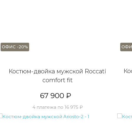
ОФИ
ОФИС -20%
Ко
Костюм-двойка мужской Roccati
comfort fit
учите скидку -10%
Ваш будущий заказ!
67 900 ₽
4 платежа по 16 975 ₽
Укажите свой e-mail, и мы
вышлем вам инструкцию!