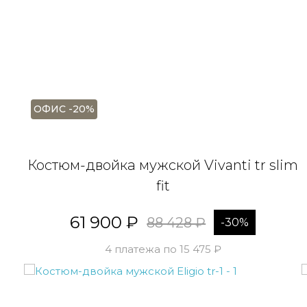
ОФИС -20%
Костюм-двойка мужской Vivanti tr slim
fit
Пол
на 
61 900 ₽
88 428 ₽
-30%
4 платежа по 15 475 ₽