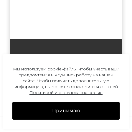
Как ухаживать за пальто: правила
Мы используем cookie-файлы, чтобы учесть ваши
предпочтения и улучшить работу на нашем
и секреты...
сайте. Чтобы получить дополнительную
информацию, вы можете ознакомиться с нашей
28 декабря 2020
Политикой использования cookie
Принимаю
29551
29551
Позвонить
Избранное
Войти
Корзина